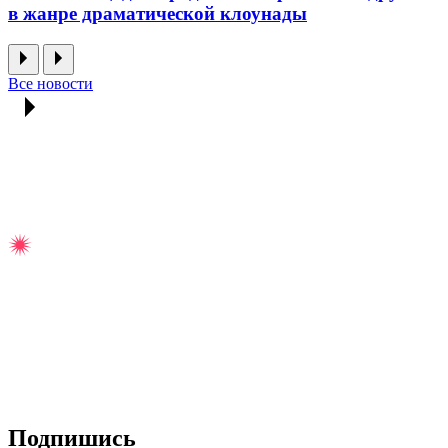
в жанре драматической клоунады
Все новости
Подпишись